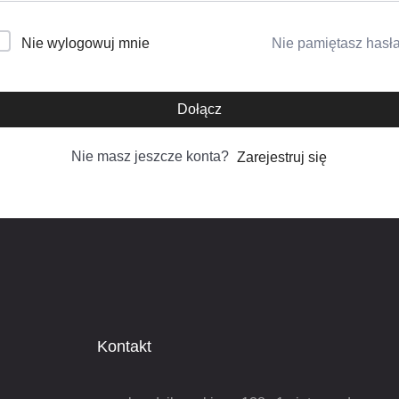
Nie pamiętasz hasł
Nie wylogowuj mnie
Dołącz
Nie masz jeszcze konta?
Zarejestruj się
Kontakt